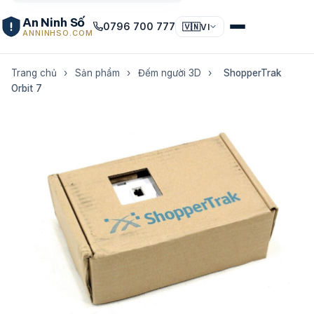
An Ninh Số
0796 700 777
🇻🇳
VI
ANNINHSO.COM
Trang chủ
›
Sản phẩm
›
Đếm người 3D
›
ShopperTrak
Orbit 7