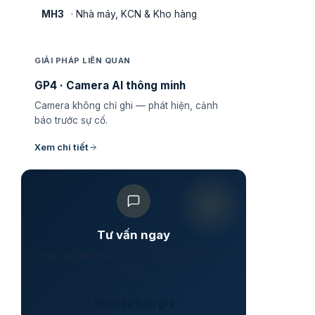
MH3
· Nhà máy, KCN & Kho hàng
GIẢI PHÁP LIÊN QUAN
GP4 · Camera AI thông minh
Camera không chỉ ghi — phát hiện, cảnh
báo trước sự cố.
Xem chi tiết
Tư vấn ngay
Khảo sát site miễn phí 60 phút tại 5 VP toàn
quốc.
Yêu cầu báo giá