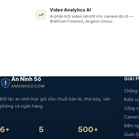
Video Analytics AI
AI phân tích video retrofit cho camera đã có —
BriefCam Forensic, Avigilon Unusu…
An Ninh Số
GIẢI 
ANNINHSO.COM
Chống 
Đối tác an ninh trọn gói cho chuỗi bán lẻ, nhà máy, văn
Kiểm so
phòng và ngân hàng.
Cổng x
Camera
Đếm ng
6+
5
500+
Quản lý