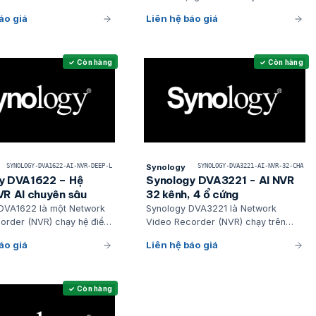
doanh nghiệp
áo giá
Liên hệ báo giá
✓ Còn hàng
✓ Còn hàng
SYNOLOGY-DVA1622-AI-NVR-DEEP-L
Synology
SYNOLOGY-DVA3221-AI-NVR-32-CHA
y DVA1622 – Hệ
Synology DVA3221 - AI NVR
VR AI chuyên sâu
32 kênh, 4 ổ cứng
DVA1622 là một Network
Synology DVA3221 là Network
order (NVR) chạy hệ điều
Video Recorder (NVR) chạy trên
Station Manager (DSM)
nền tảng DiskStation Manager
áo giá
Liên hệ báo giá
ng phân tích video bằng
(DSM) 7.4 của Synology
earning
✓ Còn hàng