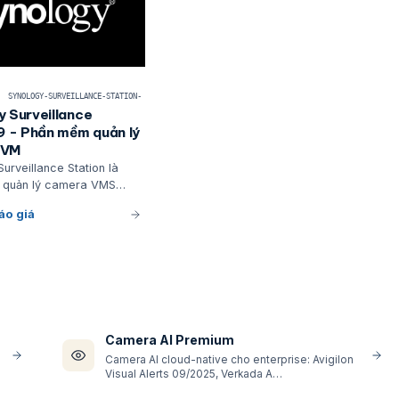
SYNOLOGY-SURVEILLANCE-STATION-
y Surveillance
9 - Phần mềm quản lý
 VM
urveillance Station là
 quản lý camera VMS
iệp, tích hợp sẵn trong
áo giá
ành DSM cho các máy chủ
nology
Camera AI Premium
Camera AI cloud-native cho enterprise: Avigilon
Visual Alerts 09/2025, Verkada A…