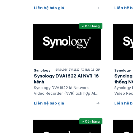
Liên hệ báo giá
Liên hệ b
✓ Còn hàng
Synology
SYNOLOGY-DVA1622-AI-NVR-16-CHA
Synology
Synology DVA1622 AI NVR 16
Synolog
kênh
thống N
Synology DVA1622 là Network
Synology 
Video Recorder (NVR) tích hợp AI
Video Rec
cho các triển khai giám sát quy mô
hành Disk
Liên hệ báo giá
Liên hệ b
nhỏ và vừa
với khả nă
AI Deep L
✓ Còn hàng