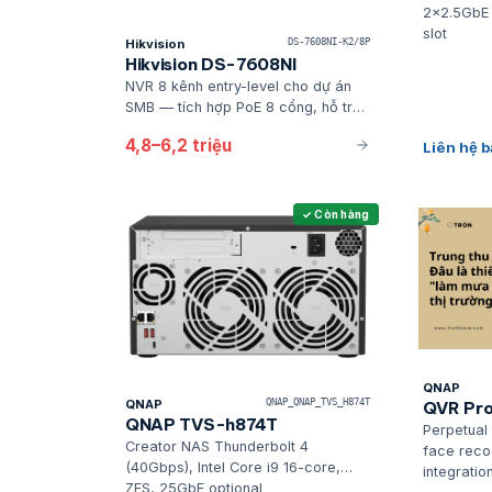
2x2.5GbE 
slot
Hikvision
DS-7608NI-K2/8P
Hikvision DS-7608NI
NVR 8 kênh entry-level cho dự án
SMB — tích hợp PoE 8 cổng, hỗ trợ
AcuSense AI từ camera, quản lý
4,8–6,2 triệu
Liên hệ b
đơn giản qua app Hik-Connect, phù
hợp cửa hàng và văn phòng nhỏ.
✓ Còn hàng
QNAP
QNAP
QNAP_QNAP_TVS_H874T
QVR Pro
QNAP TVS-h874T
Perpetual
Creator NAS Thunderbolt 4
face reco
(40Gbps), Intel Core i9 16-core,
integratio
ZFS, 25GbE optional