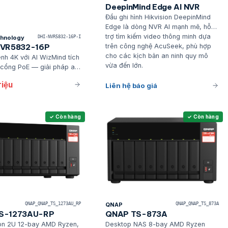
DeepinMind Edge AI NVR
Đầu ghi hình Hikvision DeepinMind
Edge là dòng NVR AI mạnh mẽ, hỗ
trợ tìm kiếm video thông minh dựa
hnology
DHI-NVR5832-16P-I
NVR5832-16P
trên công nghệ AcuSeek, phù hợp
cho các kịch bản an ninh quy mô
nh 4K với AI WizMind tích
vừa đến lớn.
 cổng PoE — giải pháp all-
o dự án SME cần camera
riệu
Liên hệ báo giá
+ AI trong một thiết bị
✓ Còn hàng
✓ Còn hàng
QNAP_QNAP_TS_1273AU_RP
QNAP
QNAP_QNAP_TS_873A
S-1273AU-RP
QNAP TS-873A
on 2U 12-bay AMD Ryzen,
Desktop NAS 8-bay AMD Ryzen