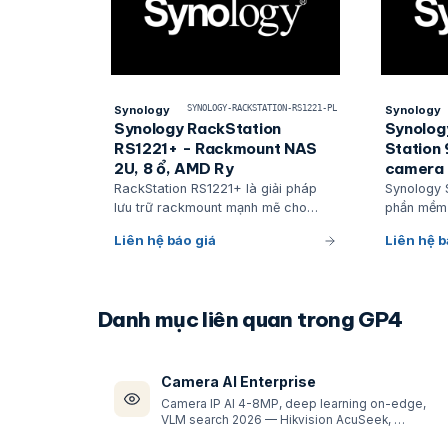
Synology
SYNOLOGY-RACKSTATION-RS1221-PL
Synology
Synology RackStation
Synolog
RS1221+ - Rackmount NAS
Station 
2U, 8 ổ, AMD Ry
camera
RackStation RS1221+ là giải pháp
Synology S
lưu trữ rackmount mạnh mẽ cho
phần mềm
doanh nghiệp với thiết kế nhỏ gọn
chuyên ngh
Liên hệ báo giá
Liên hệ b
chỉ sâu 30 cm, phù hợp cho các tủ
hệ điều h
rack cạn hoặc gắn trực tiếp trên 2-
lưu trữ Sy
post
Danh mục liên quan trong GP4
Camera AI Enterprise
Camera IP AI 4-8MP, deep learning on-edge,
VLM search 2026 — Hikvision AcuSeek, …