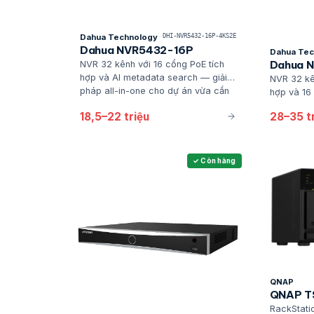
Dahua Technology
DHI-NVR5432-16P-4KS2E
Dahua NVR5432-16P
Dahua Tec
Dahua 
NVR 32 kênh với 16 cổng PoE tích
hợp và AI metadata search — giải
NVR 32 kê
pháp all-in-one cho dự án vừa cần
hợp và 16
quản lý tập trung camera Dahua với
in-one ch
18,5–22 triệu
28–35 t
ngân sách tối ưu
+ storage 
✓ Còn hàng
QNAP
QNAP T
RackStati