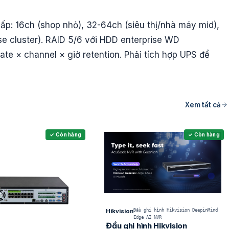
ấp: 16ch (shop nhỏ), 32-64ch (siêu thị/nhà máy mid),
se cluster). RAID 5/6 với HDD enterprise WD
ate × channel × giờ retention. Phải tích hợp UPS để
Xem tất cả
✓ Còn hàng
✓ Còn hàng
Hikvision
Đầu ghi hình Hikvision DeepinMind
Edge AI NVR
Đầu ghi hình Hikvision