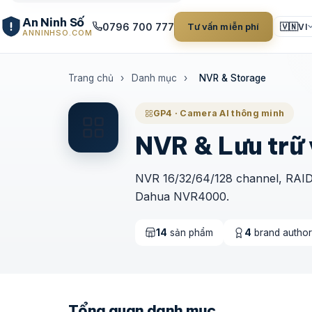
An Ninh Số
0796 700 777
Tư vấn miễn phí
🇻🇳
VI
ANNINHSO.COM
Trang chủ
›
Danh mục
›
NVR & Storage
GP4 · Camera AI thông minh
NVR & Lưu trữ
NVR 16/32/64/128 channel, RAID 
Dahua NVR4000.
14
sản phẩm
4
brand author
Tổng quan danh mục