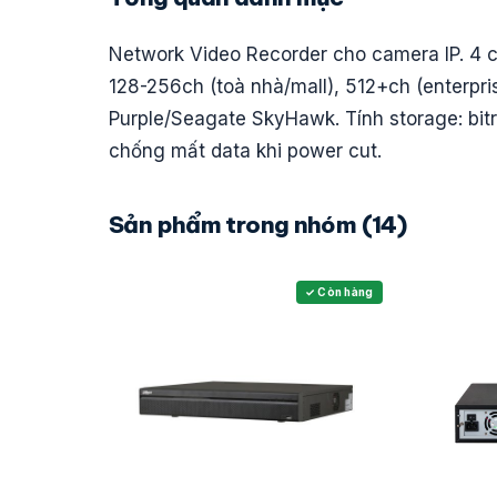
Network Video Recorder cho camera IP. 4 c
128-256ch (toà nhà/mall), 512+ch (enterpri
Purple/Seagate SkyHawk. Tính storage: bitr
chống mất data khi power cut.
Sản phẩm trong nhóm (14)
✓ Còn hàng