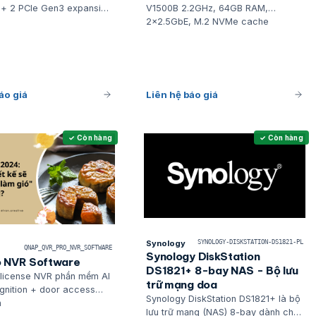
+ 2 PCIe Gen3 expansion
V1500B 2.2GHz, 64GB RAM,
2x2.5GbE, M.2 NVMe cache
áo giá
Liên hệ báo giá
✓ Còn hàng
✓ Còn hàng
Synology
SYNOLOGY-DISKSTATION-DS1821-PL
QNAP_QVR_PRO_NVR_SOFTWARE
Synology DiskStation
 NVR Software
DS1821+ 8-bay NAS - Bộ lưu
 license NVR phần mềm AI
trữ mạng doa
gnition + door access
Synology DiskStation DS1821+ là bộ
n
lưu trữ mạng (NAS) 8-bay dành cho