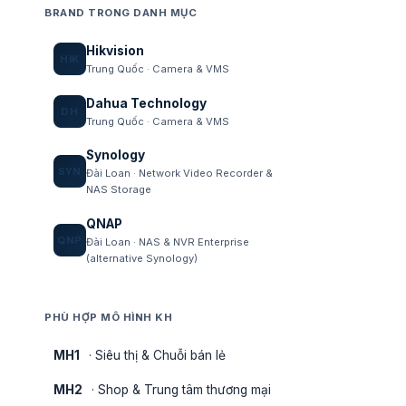
BRAND TRONG DANH MỤC
Hikvision
HIK
Trung Quốc · Camera & VMS
Dahua Technology
DH
Trung Quốc · Camera & VMS
Synology
SYN
Đài Loan · Network Video Recorder &
NAS Storage
QNAP
QNP
Đài Loan · NAS & NVR Enterprise
(alternative Synology)
PHÙ HỢP MÔ HÌNH KH
MH1
· Siêu thị & Chuỗi bán lẻ
MH2
· Shop & Trung tâm thương mại