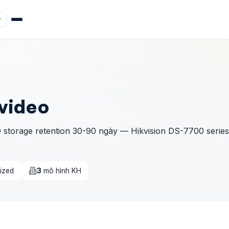
 video
storage retention 30-90 ngày — Hikvision DS-7700 series
ized
3
mô hình KH